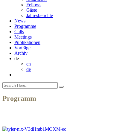
Fellows
Gäste
Jahresberichte
News
Programme
Calls
Meetings
Publikationen
Vorträge
Archiv
de
en
de
Programm