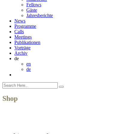
Fellows
Gäste
Jahresberichte
News
Programme
Calls
Meetings
Publikationen
Vorträge
Archiv
de
en
de
Shop