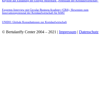
Keynote auf Einladung der Energie Steiermark „Potenziale der Kreislaufwirtschaft“
Experten-Interview mit Circular Business Academy (CBA), Slowenien zum
Innovationspotenzial der Kreislaufwirtschaft für KMU
UNIDO: Globale Konsultationen zur Kreislaufwirtschaft
© Bertalanffy Center 2004 – 2021 |
Impressum
|
Datenschutz