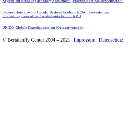
Keynote auf Einladung der Energie Steiermark „Potenziale der Kreislaufwirtschaft“
Experten-Interview mit Circular Business Academy (CBA), Slowenien zum
Innovationspotenzial der Kreislaufwirtschaft für KMU
UNIDO: Globale Konsultationen zur Kreislaufwirtschaft
© Bertalanffy Center 2004 – 2021 |
Impressum
|
Datenschutz