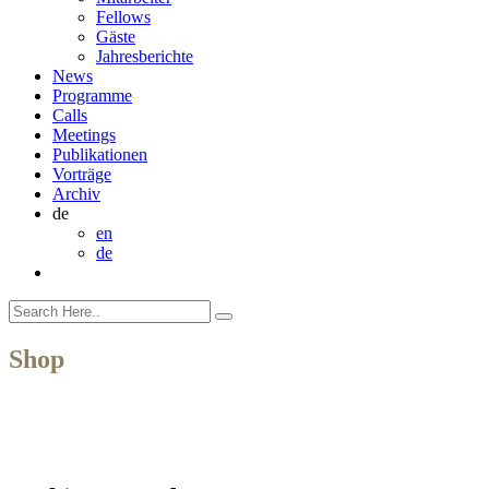
Fellows
Gäste
Jahresberichte
News
Programme
Calls
Meetings
Publikationen
Vorträge
Archiv
de
en
de
Shop