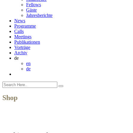
Fellows
Gäste
Jahresberichte
News
Programme
Calls
Meetings
Publikationen
Vorträge
Archiv
de
en
de
Shop