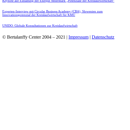
Keynote auf Einladung der Energie Steiermark „Potenziale der Kreislaufwirtschaft“
Experten-Interview mit Circular Business Academy (CBA), Slowenien zum
Innovationspotenzial der Kreislaufwirtschaft für KMU
UNIDO: Globale Konsultationen zur Kreislaufwirtschaft
© Bertalanffy Center 2004 – 2021 |
Impressum
|
Datenschutz