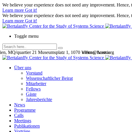
We believe your experience does not need any improvement. Hence, th
Learn more
Got it!
We believe your experience does not need any improvement. Hence, th
Learn more
Got it!
Toggle menu
en, MQ/quartier 21 Museumsplatz 1, 1070 Vienna, Austria
office@bcsss.org
Über uns
Vorstand
Wissenschaftlicher Beirat
Mitarbeiter
Fellows
Gäste
Jahresberichte
News
Programme
Calls
Meetings
Publikationen
Vorträge