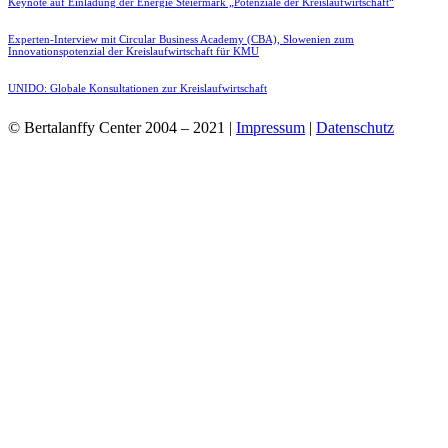
Keynote auf Einladung der Energie Steiermark „Potenziale der Kreislaufwirtschaft“
Experten-Interview mit Circular Business Academy (CBA), Slowenien zum
Innovationspotenzial der Kreislaufwirtschaft für KMU
UNIDO: Globale Konsultationen zur Kreislaufwirtschaft
© Bertalanffy Center 2004 – 2021 |
Impressum
|
Datenschutz