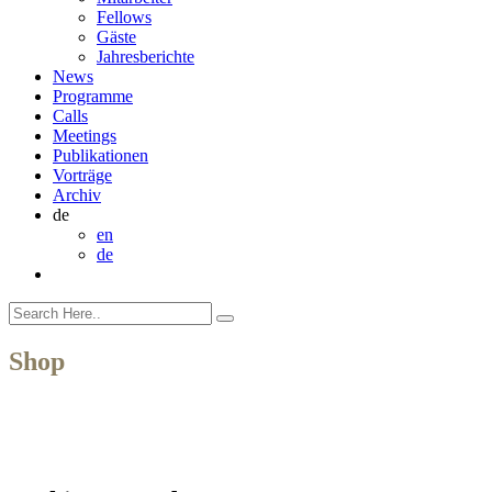
Fellows
Gäste
Jahresberichte
News
Programme
Calls
Meetings
Publikationen
Vorträge
Archiv
de
en
de
Shop