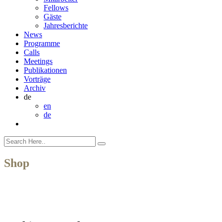
Fellows
Gäste
Jahresberichte
News
Programme
Calls
Meetings
Publikationen
Vorträge
Archiv
de
en
de
Shop