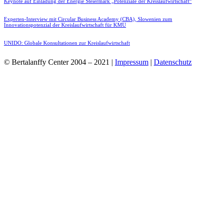
Keynote auf Einladung der Energie Steiermark „Potenziale der Kreislaufwirtschaft“
Experten-Interview mit Circular Business Academy (CBA), Slowenien zum
Innovationspotenzial der Kreislaufwirtschaft für KMU
UNIDO: Globale Konsultationen zur Kreislaufwirtschaft
© Bertalanffy Center 2004 – 2021 |
Impressum
|
Datenschutz