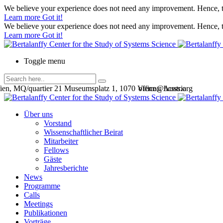
We believe your experience does not need any improvement. Hence, th
Learn more
Got it!
We believe your experience does not need any improvement. Hence, th
Learn more
Got it!
Toggle menu
en, MQ/quartier 21 Museumsplatz 1, 1070 Vienna, Austria
office@bcsss.org
Über uns
Vorstand
Wissenschaftlicher Beirat
Mitarbeiter
Fellows
Gäste
Jahresberichte
News
Programme
Calls
Meetings
Publikationen
Vorträge