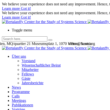
We believe your experience does not need any improvement. Hence, th
Learn more
Got it!
We believe your experience does not need any improvement. Hence, th
Learn more
Got it!
Toggle menu
en, MQ/quartier 21 Museumsplatz 1, 1070 Vienna, Austria
office@bcsss.org
Über uns
Vorstand
Wissenschaftlicher Beirat
Mitarbeiter
Fellows
Gäste
Jahresberichte
News
Programme
Calls
Meetings
Publikationen
Vorträge