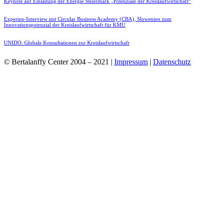
Keynote auf Einladung der Energie Steiermark „Potenziale der Kreislaufwirtschaft“
Experten-Interview mit Circular Business Academy (CBA), Slowenien zum
Innovationspotenzial der Kreislaufwirtschaft für KMU
UNIDO: Globale Konsultationen zur Kreislaufwirtschaft
© Bertalanffy Center 2004 – 2021 |
Impressum
|
Datenschutz