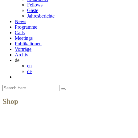
Fellows
Gäste
Jahresberichte
News
Programme
Calls
Meetings
Publikationen
Vorträge
Archiv
de
en
de
Shop