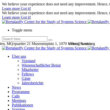
We believe your experience does not need any improvement. Hence, th
Learn more
Got it!
We believe your experience does not need any improvement. Hence, th
Learn more
Got it!
Toggle menu
en, MQ/quartier 21 Museumsplatz 1, 1070 Vienna, Austria
office@bcsss.org
Über uns
Vorstand
Wissenschaftlicher Beirat
Mitarbeiter
Fellows
Gäste
Jahresberichte
News
Programme
Calls
Meetings
Publikationen
Vorträge