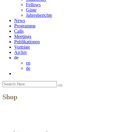
Fellows
Gäste
Jahresberichte
News
Programme
Calls
Meetings
Publikationen
Vorträge
Archiv
de
en
de
Shop