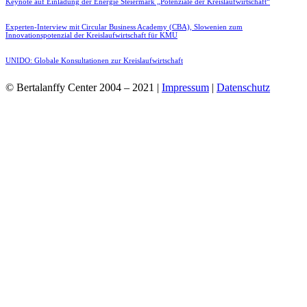
Keynote auf Einladung der Energie Steiermark „Potenziale der Kreislaufwirtschaft“
Experten-Interview mit Circular Business Academy (CBA), Slowenien zum
Innovationspotenzial der Kreislaufwirtschaft für KMU
UNIDO: Globale Konsultationen zur Kreislaufwirtschaft
© Bertalanffy Center 2004 – 2021 |
Impressum
|
Datenschutz