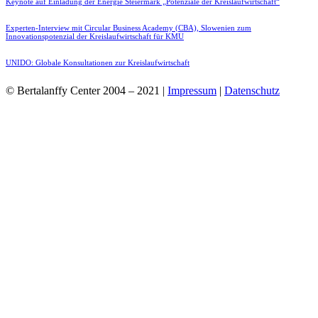
Keynote auf Einladung der Energie Steiermark „Potenziale der Kreislaufwirtschaft“
Experten-Interview mit Circular Business Academy (CBA), Slowenien zum
Innovationspotenzial der Kreislaufwirtschaft für KMU
UNIDO: Globale Konsultationen zur Kreislaufwirtschaft
© Bertalanffy Center 2004 – 2021 |
Impressum
|
Datenschutz