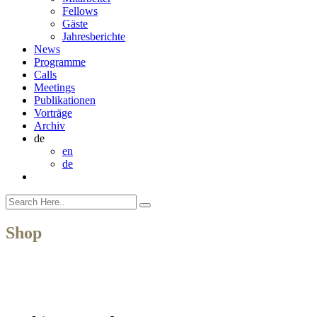
Fellows
Gäste
Jahresberichte
News
Programme
Calls
Meetings
Publikationen
Vorträge
Archiv
de
en
de
Shop