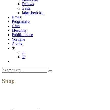
Fellows
Gäste
Jahresberichte
News
Programme
Calls
Meetings
Publikationen
Vorträge
Archiv
de
en
de
Shop