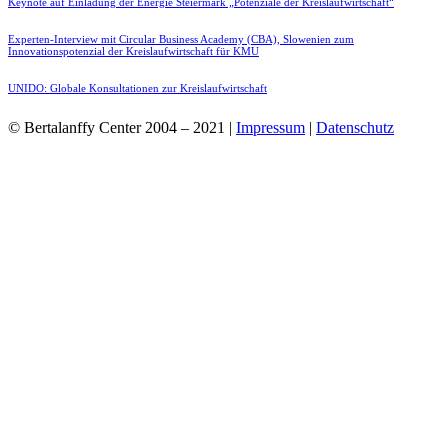
Keynote auf Einladung der Energie Steiermark „Potenziale der Kreislaufwirtschaft“
Experten-Interview mit Circular Business Academy (CBA), Slowenien zum
Innovationspotenzial der Kreislaufwirtschaft für KMU
UNIDO: Globale Konsultationen zur Kreislaufwirtschaft
© Bertalanffy Center 2004 – 2021 |
Impressum
|
Datenschutz