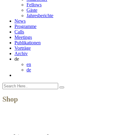
Fellows
Gäste
Jahresberichte
News
Programme
Calls
Meetings
Publikationen
Vorträge
Archiv
de
en
de
Shop