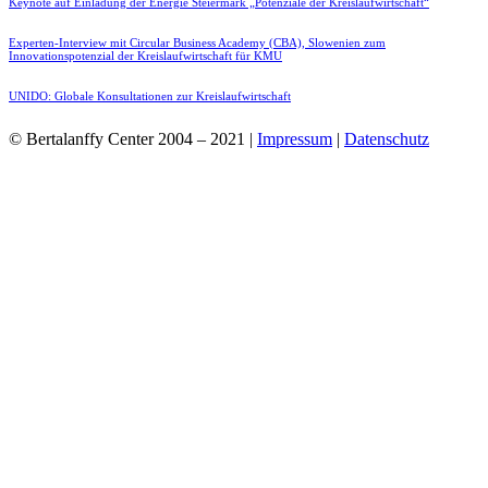
Keynote auf Einladung der Energie Steiermark „Potenziale der Kreislaufwirtschaft“
Experten-Interview mit Circular Business Academy (CBA), Slowenien zum
Innovationspotenzial der Kreislaufwirtschaft für KMU
UNIDO: Globale Konsultationen zur Kreislaufwirtschaft
© Bertalanffy Center 2004 – 2021 |
Impressum
|
Datenschutz