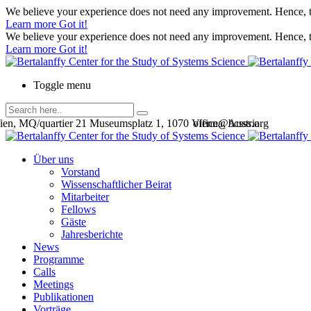
We believe your experience does not need any improvement. Hence, th
Learn more
Got it!
We believe your experience does not need any improvement. Hence, th
Learn more
Got it!
Toggle menu
en, MQ/quartier 21 Museumsplatz 1, 1070 Vienna, Austria
office@bcsss.org
Über uns
Vorstand
Wissenschaftlicher Beirat
Mitarbeiter
Fellows
Gäste
Jahresberichte
News
Programme
Calls
Meetings
Publikationen
Vorträge