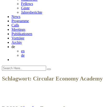
Fellows
Gäste
Jahresberichte
News
Programme
Calls
Meetings
Publikationen
Vorträge
Archiv
de
en
de
Schlagwort:
Circular Economy Academy