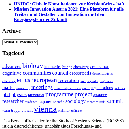
UNIDO: Globale Konsultationen zur Kreislaufwirtschaft
Mission Innovation Austria 2021: Eine Plattform für alle
Treiber und Gestalter von Innovation und dem
Energiesystem der Zukunft
Archive
Archive
Tagcloud
biology
advances
civilisation
bookseries
bunge
chemistry
communities
council
cognitive
crossroads
demonstrations
emcsr
european
federation
efficiency
join
keynotes
linguistics
meetings
matter
organisations
measuring
mind-body-problem
optics
particles
project
programme
phd
physics
primordial
quantum
summit
sociology
researcher
response
residence
scientfic
speeches
stuff
vienna
trappl
team
vibrant
wallner
zeilinger
Das Bertalanffy Center for the Study of Systems Science (BCSSS)
ist ein österreichisches, unabhängiges Forschungs- und