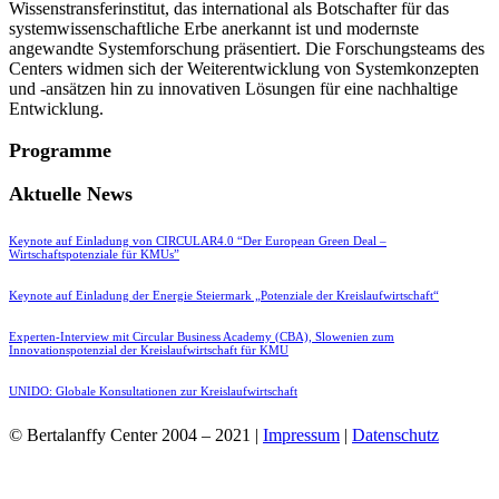
Wissenstransferinstitut, das international als Botschafter für das
systemwissenschaftliche Erbe anerkannt ist und modernste
angewandte Systemforschung präsentiert. Die Forschungsteams des
Centers widmen sich der Weiterentwicklung von Systemkonzepten
und -ansätzen hin zu innovativen Lösungen für eine nachhaltige
Entwicklung.
Programme
Aktuelle News
Keynote auf Einladung von CIRCULAR4.0 “Der European Green Deal –
Wirtschaftspotenziale für KMUs”
Keynote auf Einladung der Energie Steiermark „Potenziale der Kreislaufwirtschaft“
Experten-Interview mit Circular Business Academy (CBA), Slowenien zum
Innovationspotenzial der Kreislaufwirtschaft für KMU
UNIDO: Globale Konsultationen zur Kreislaufwirtschaft
© Bertalanffy Center 2004 – 2021 |
Impressum
|
Datenschutz