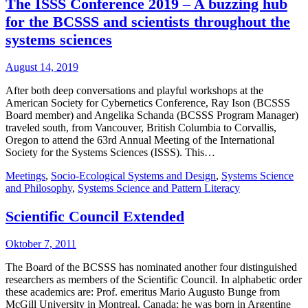
The ISSS Conference 2019 – A buzzing hub
for the BCSSS and scientists throughout the
systems sciences
August 14, 2019
After both deep conversations and playful workshops at the
American Society for Cybernetics Conference, Ray Ison (BCSSS
Board member) and Angelika Schanda (BCSSS Program Manager)
traveled south, from Vancouver, British Columbia to Corvallis,
Oregon to attend the 63rd Annual Meeting of the International
Society for the Systems Sciences (ISSS). This…
Meetings
,
Socio-Ecological Systems and Design
,
Systems Science
and Philosophy
,
Systems Science and Pattern Literacy
Scientific Council Extended
Oktober 7, 2011
The Board of the BCSSS has nominated another four distinguished
researchers as members of the Scientific Council. In alphabetic order
these academics are: Prof. emeritus Mario Augusto Bunge from
McGill University in Montreal, Canada; he was born in Argentine