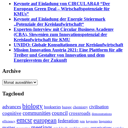
Keynote auf Einladung von CIRCULAR4.0 “Der
European Green Deal – Wirtschaftspotenziale für
KMUs”
Keynote auf Einladung der Energie Steiermark
„Potenziale der Kreislaufwirtschaft“
Experten-Interview mit Circular Business Academy
(CBA), Slowenien zum Innovationspotenzial der
Kreislaufwirtschaft für KMU
UNIDO: Globale Konsultationen zur Kreislaufwirtschaft
Mission Innovation Austria 2021: Eine Plattform für alle
Treiber und Gestalter von Innovation und dem
Energiesystem der Zukunft
Archive
Archive
Tagcloud
biology
advances
civilisation
bookseries
bunge
chemistry
communities
council
cognitive
crossroads
demonstrations
emcsr
european
federation
efficiency
join
keynotes
linguistics
meetings
matter
organisations