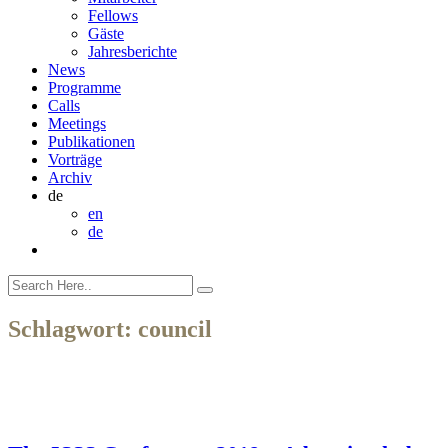
Fellows
Gäste
Jahresberichte
News
Programme
Calls
Meetings
Publikationen
Vorträge
Archiv
de
en
de
Schlagwort:
council