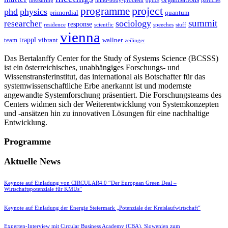
measuring
mind-body-problem
optics
particles
project
programme
phd
physics
primordial
quantum
summit
sociology
researcher
response
residence
scientfic
speeches
stuff
vienna
trappl
team
vibrant
wallner
zeilinger
Das Bertalanffy Center for the Study of Systems Science (BCSSS)
ist ein österreichisches, unabhängiges Forschungs- und
Wissenstransferinstitut, das international als Botschafter für das
systemwissenschaftliche Erbe anerkannt ist und modernste
angewandte Systemforschung präsentiert. Die Forschungsteams des
Centers widmen sich der Weiterentwicklung von Systemkonzepten
und -ansätzen hin zu innovativen Lösungen für eine nachhaltige
Entwicklung.
Programme
Aktuelle News
Keynote auf Einladung von CIRCULAR4.0 “Der European Green Deal –
Wirtschaftspotenziale für KMUs”
Keynote auf Einladung der Energie Steiermark „Potenziale der Kreislaufwirtschaft“
Experten-Interview mit Circular Business Academy (CBA), Slowenien zum