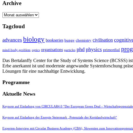
Archive
Archive
Tagcloud
biology
advances
cognitiv
civilisation
bookseries
bunge
chemistry
pro
phd
physics
organisations
primordial
mind-body-problem
optics
particles
Das Bertalanffy Center for the Study of Systems Science (BCSSS) ist e
Erbe anerkannt ist und modernste angewandte Systemforschung präse
Lösungen für eine nachhaltige Entwicklung.
Programme
Aktuelle News
Keynote auf Einladung von CIRCULAR4.0 “Der European Green Deal – Wirtschaftspotenzial
Keynote auf Einladung der Energie Steiermark „Potenziale der Kreislaufwirtschaft“
Experten-Interview mit Circular Business Academy (CBA), Slowenien zum Innovationspotenzia