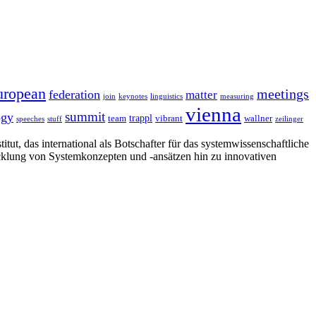
uropean
meetings
federation
matter
join
keynotes
linguistics
measuring
vienna
summit
ogy
trappl
team
vibrant
wallner
speeches
stuff
zeilinger
tut, das international als Botschafter für das systemwissenschaftliche
cklung von Systemkonzepten und -ansätzen hin zu innovativen