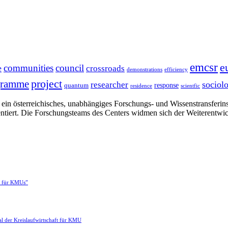
emcsr
e
communities
council
e
crossroads
demonstrations
efficiency
project
gramme
sociol
researcher
response
quantum
residence
scientfic
in österreichisches, unabhängiges Forschungs- und Wissenstransferinsti
ntiert. Die Forschungsteams des Centers widmen sich der Weiterentwi
e für KMUs”
l der Kreislaufwirtschaft für KMU