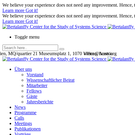
We believe your experience does not need any improvement. Hence, th
Learn more
Got it!
We believe your experience does not need any improvement. Hence, th
Learn more
Got it!
Toggle menu
en, MQ/quartier 21 Museumsplatz 1, 1070 Vienna, Austria
office@bcsss.org
Über uns
Vorstand
Wissenschaftlicher Beirat
Mitarbeiter
Fellows
Gäste
Jahresberichte
News
Programme
Calls
Meetings
Publikationen
Vorträge