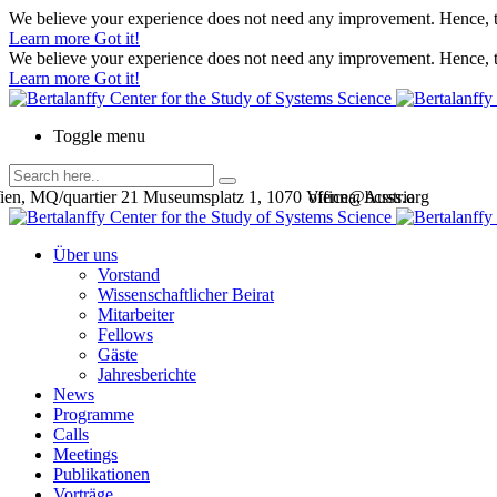
We believe your experience does not need any improvement. Hence, th
Learn more
Got it!
We believe your experience does not need any improvement. Hence, th
Learn more
Got it!
Toggle menu
en, MQ/quartier 21 Museumsplatz 1, 1070 Vienna, Austria
office@bcsss.org
Über uns
Vorstand
Wissenschaftlicher Beirat
Mitarbeiter
Fellows
Gäste
Jahresberichte
News
Programme
Calls
Meetings
Publikationen
Vorträge