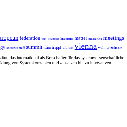
uropean
meetings
federation
matter
join
keynotes
linguistics
measuring
vienna
summit
ogy
trappl
team
vibrant
wallner
speeches
stuff
zeilinger
tut, das international als Botschafter für das systemwissenschaftliche
cklung von Systemkonzepten und -ansätzen hin zu innovativen