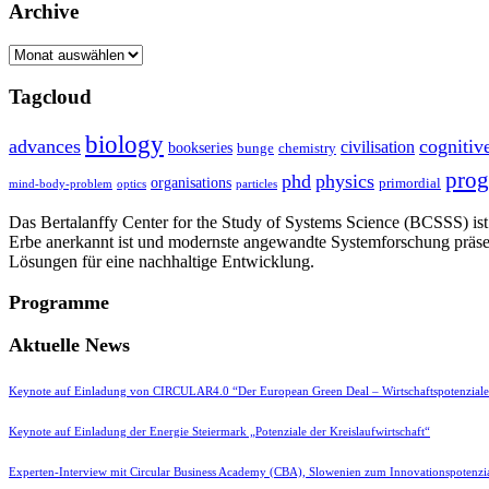
Archive
Archive
Tagcloud
biology
advances
cognitiv
civilisation
bookseries
bunge
chemistry
pro
phd
physics
organisations
primordial
mind-body-problem
optics
particles
Das Bertalanffy Center for the Study of Systems Science (BCSSS) ist e
Erbe anerkannt ist und modernste angewandte Systemforschung präse
Lösungen für eine nachhaltige Entwicklung.
Programme
Aktuelle News
Keynote auf Einladung von CIRCULAR4.0 “Der European Green Deal – Wirtschaftspotenzial
Keynote auf Einladung der Energie Steiermark „Potenziale der Kreislaufwirtschaft“
Experten-Interview mit Circular Business Academy (CBA), Slowenien zum Innovationspotenzia