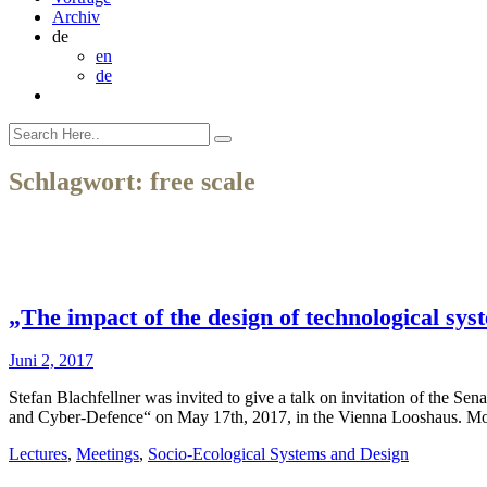
Archiv
de
en
de
Schlagwort:
free scale
„The impact of the design of technological sys
Juni 2, 2017
Stefan Blachfellner was invited to give a talk on invitation of th
and Cyber-Defence“ on May 17th, 2017, in the Vienna Looshaus. Mor
Lectures
,
Meetings
,
Socio-Ecological Systems and Design