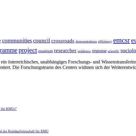
emcsr
e
communities
council
e
crossroads
demonstrations
efficiency
project
gramme
sociol
researcher
response
quantum
residence
scientfic
in österreichisches, unabhängiges Forschungs- und Wissenstransferinsti
ntiert. Die Forschungsteams des Centers widmen sich der Weiterentwi
e für KMUs”
l der Kreislaufwirtschaft für KMU