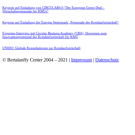
Keynote auf Einladung von CIRCULAR4.0 “Der European Green Deal –
Wirtschaftspotenziale für KMUs”
Keynote auf Einladung der Energie Steiermark „Potenziale der Kreislaufwirtschaft“
Experten-Interview mit Circular Business Academy (CBA), Slowenien zum
Innovationspotenzial der Kreislaufwirtschaft für KMU
UNIDO: Globale Konsultationen zur Kreislaufwirtschaft
© Bertalanffy Center 2004 – 2021 |
Impressum
|
Datenschutz