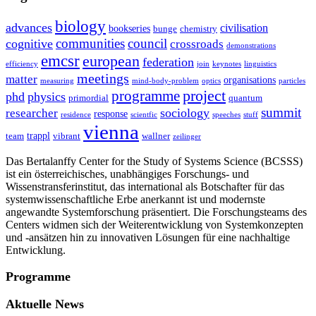
biology
advances
civilisation
bookseries
bunge
chemistry
communities
council
cognitive
crossroads
demonstrations
emcsr
european
federation
efficiency
join
keynotes
linguistics
meetings
matter
organisations
measuring
mind-body-problem
optics
particles
project
programme
phd
physics
primordial
quantum
summit
sociology
researcher
response
residence
scientfic
speeches
stuff
vienna
trappl
team
vibrant
wallner
zeilinger
Das Bertalanffy Center for the Study of Systems Science (BCSSS)
ist ein österreichisches, unabhängiges Forschungs- und
Wissenstransferinstitut, das international als Botschafter für das
systemwissenschaftliche Erbe anerkannt ist und modernste
angewandte Systemforschung präsentiert. Die Forschungsteams des
Centers widmen sich der Weiterentwicklung von Systemkonzepten
und -ansätzen hin zu innovativen Lösungen für eine nachhaltige
Entwicklung.
Programme
Aktuelle News