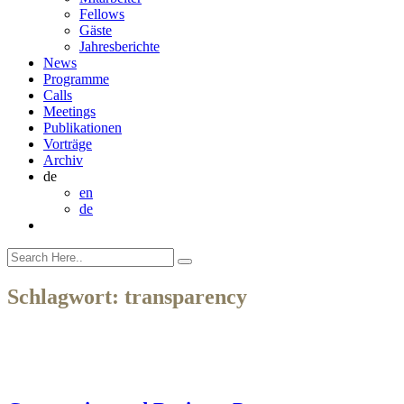
Fellows
Gäste
Jahresberichte
News
Programme
Calls
Meetings
Publikationen
Vorträge
Archiv
de
en
de
Schlagwort:
transparency