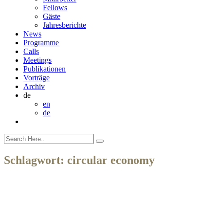
Fellows
Gäste
Jahresberichte
News
Programme
Calls
Meetings
Publikationen
Vorträge
Archiv
de
en
de
Schlagwort:
circular economy