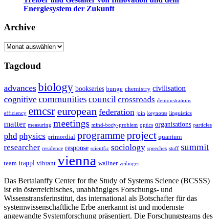
Energiesystem der Zukunft
Archive
Archive
Tagcloud
biology
advances
civilisation
bookseries
bunge
chemistry
communities
council
cognitive
crossroads
demonstrations
emcsr
european
federation
efficiency
join
keynotes
linguistics
meetings
matter
organisations
measuring
mind-body-problem
optics
particles
project
programme
phd
physics
primordial
quantum
summit
sociology
researcher
response
residence
scientfic
speeches
stuff
vienna
trappl
team
vibrant
wallner
zeilinger
Das Bertalanffy Center for the Study of Systems Science (BCSSS)
ist ein österreichisches, unabhängiges Forschungs- und
Wissenstransferinstitut, das international als Botschafter für das
systemwissenschaftliche Erbe anerkannt ist und modernste
angewandte Systemforschung präsentiert. Die Forschungsteams des