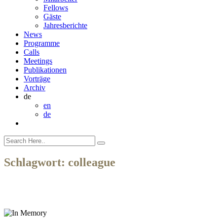
Fellows
Gäste
Jahresberichte
News
Programme
Calls
Meetings
Publikationen
Vorträge
Archiv
de
en
de
Schlagwort:
colleague