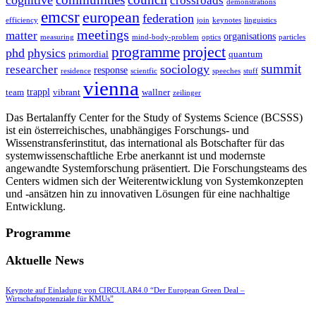
crossroads
demonstrations
emcsr
european
federation
efficiency
join
keynotes
linguistics
meetings
matter
organisations
measuring
mind-body-problem
optics
particles
project
programme
phd
physics
primordial
quantum
summit
sociology
researcher
response
residence
scientfic
speeches
stuff
vienna
trappl
team
vibrant
wallner
zeilinger
Das Bertalanffy Center for the Study of Systems Science (BCSSS)
ist ein österreichisches, unabhängiges Forschungs- und
Wissenstransferinstitut, das international als Botschafter für das
systemwissenschaftliche Erbe anerkannt ist und modernste
angewandte Systemforschung präsentiert. Die Forschungsteams des
Centers widmen sich der Weiterentwicklung von Systemkonzepten
und -ansätzen hin zu innovativen Lösungen für eine nachhaltige
Entwicklung.
Programme
Aktuelle News
Keynote auf Einladung von CIRCULAR4.0 “Der European Green Deal –
Wirtschaftspotenziale für KMUs”