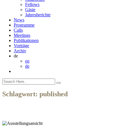
Fellows
Gäste
Jahresberichte
News
Programme
Calls
Meetings
Publikationen
Vorträge
Archiv
de
en
de
Schlagwort:
published