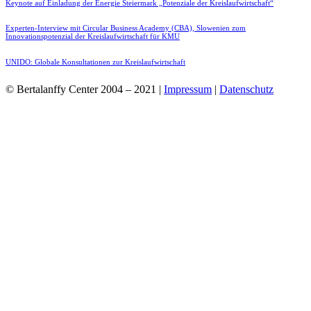
Keynote auf Einladung der Energie Steiermark „Potenziale der Kreislaufwirtschaft“
Experten-Interview mit Circular Business Academy (CBA), Slowenien zum
Innovationspotenzial der Kreislaufwirtschaft für KMU
UNIDO: Globale Konsultationen zur Kreislaufwirtschaft
© Bertalanffy Center 2004 – 2021 |
Impressum
|
Datenschutz