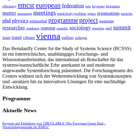
emcsr
european
federation
efficiency
join
keynotes
linguistics
meetings
matter
organisations
measuring
mind-body-problem
optics
particles
project
programme
phd
physics
primordial
quantum
summit
sociology
researcher
response
residence
scientfic
speeches
stuff
vienna
trappl
team
vibrant
wallner
zeilinger
Das Bertalanffy Center for the Study of Systems Science (BCSSS)
ist ein österreichisches, unabhängiges Forschungs- und
Wissenstransferinstitut, das international als Botschafter für das
systemwissenschaftliche Erbe anerkannt ist und modernste
angewandte Systemforschung präsentiert. Die Forschungsteams des
Centers widmen sich der Weiterentwicklung von Systemkonzepten
und -ansätzen hin zu innovativen Lösungen für eine nachhaltige
Entwicklung.
Programme
Aktuelle News
Keynote auf Einladung von CIRCULAR4.0 “Der European Green Deal –
Wirtschaftspotenziale für KMUs”