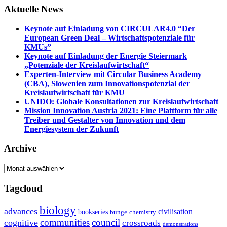
Aktuelle News
Keynote auf Einladung von CIRCULAR4.0 “Der
European Green Deal – Wirtschaftspotenziale für
KMUs”
Keynote auf Einladung der Energie Steiermark
„Potenziale der Kreislaufwirtschaft“
Experten-Interview mit Circular Business Academy
(CBA), Slowenien zum Innovationspotenzial der
Kreislaufwirtschaft für KMU
UNIDO: Globale Konsultationen zur Kreislaufwirtschaft
Mission Innovation Austria 2021: Eine Plattform für alle
Treiber und Gestalter von Innovation und dem
Energiesystem der Zukunft
Archive
Archive
Tagcloud
biology
advances
civilisation
bookseries
bunge
chemistry
communities
council
cognitive
crossroads
demonstrations