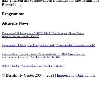
und -ansätzen hin zu innovativen Lösungen für eine nachhaltige
Entwicklung.
Programme
Aktuelle News
Keynote auf Einladung von CIRCULAR4.0 “Der European Green Deal –
Wirtschaftspotenziale für KMUs”
Keynote auf Einladung der Energie Steiermark „Potenziale der Kreislaufwirtschaft“
Experten-Interview mit Circular Business Academy (CBA), Slowenien zum
Innovationspotenzial der Kreislaufwirtschaft für KMU
UNIDO: Globale Konsultationen zur Kreislaufwirtschaft
© Bertalanffy Center 2004 – 2021 |
Impressum
|
Datenschutz