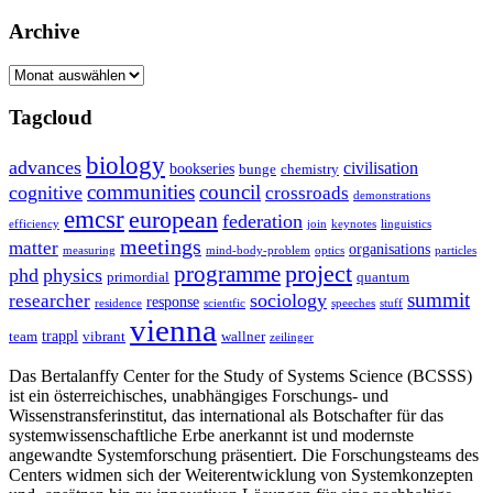
Archive
Archive
Tagcloud
biology
advances
civilisation
bookseries
bunge
chemistry
communities
council
cognitive
crossroads
demonstrations
emcsr
european
federation
efficiency
join
keynotes
linguistics
meetings
matter
organisations
measuring
mind-body-problem
optics
particles
project
programme
phd
physics
primordial
quantum
summit
sociology
researcher
response
residence
scientfic
speeches
stuff
vienna
trappl
team
vibrant
wallner
zeilinger
Das Bertalanffy Center for the Study of Systems Science (BCSSS)
ist ein österreichisches, unabhängiges Forschungs- und
Wissenstransferinstitut, das international als Botschafter für das
systemwissenschaftliche Erbe anerkannt ist und modernste
angewandte Systemforschung präsentiert. Die Forschungsteams des
Centers widmen sich der Weiterentwicklung von Systemkonzepten