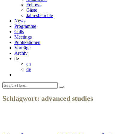
Fellows
Gäste
Jahresberichte
News
Programme
Calls
Meetings
Publikationen
Vorträge
Archiv
de
en
de
Schlagwort:
advanced studies