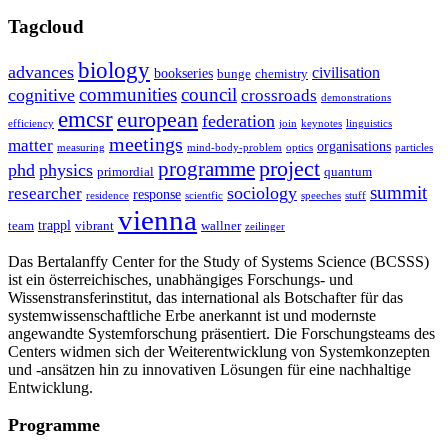
Tagcloud
biology
advances
civilisation
bookseries
bunge
chemistry
communities
council
cognitive
crossroads
demonstrations
emcsr
european
federation
efficiency
join
keynotes
linguistics
meetings
matter
organisations
measuring
mind-body-problem
optics
particles
project
programme
phd
physics
primordial
quantum
summit
sociology
researcher
response
residence
scientfic
speeches
stuff
vienna
trappl
team
vibrant
wallner
zeilinger
Das Bertalanffy Center for the Study of Systems Science (BCSSS)
ist ein österreichisches, unabhängiges Forschungs- und
Wissenstransferinstitut, das international als Botschafter für das
systemwissenschaftliche Erbe anerkannt ist und modernste
angewandte Systemforschung präsentiert. Die Forschungsteams des
Centers widmen sich der Weiterentwicklung von Systemkonzepten
und -ansätzen hin zu innovativen Lösungen für eine nachhaltige
Entwicklung.
Programme