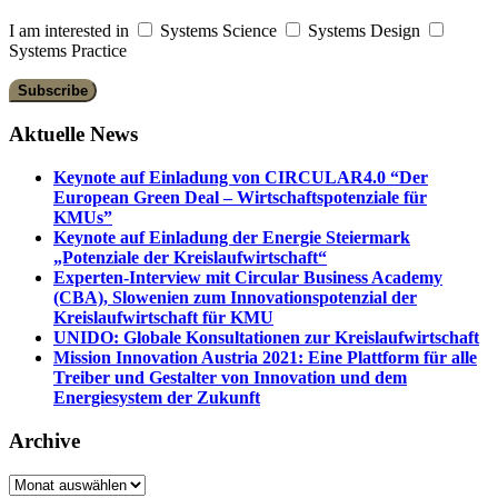
I am interested in
Systems Science
Systems Design
Systems Practice
Aktuelle News
Keynote auf Einladung von CIRCULAR4.0 “Der
European Green Deal – Wirtschaftspotenziale für
KMUs”
Keynote auf Einladung der Energie Steiermark
„Potenziale der Kreislaufwirtschaft“
Experten-Interview mit Circular Business Academy
(CBA), Slowenien zum Innovationspotenzial der
Kreislaufwirtschaft für KMU
UNIDO: Globale Konsultationen zur Kreislaufwirtschaft
Mission Innovation Austria 2021: Eine Plattform für alle
Treiber und Gestalter von Innovation und dem
Energiesystem der Zukunft
Archive
Archive