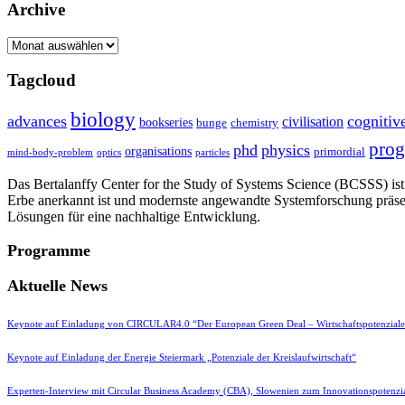
Archive
Archive
Tagcloud
biology
advances
cognitiv
civilisation
bookseries
bunge
chemistry
pro
phd
physics
organisations
primordial
mind-body-problem
optics
particles
Das Bertalanffy Center for the Study of Systems Science (BCSSS) ist e
Erbe anerkannt ist und modernste angewandte Systemforschung präse
Lösungen für eine nachhaltige Entwicklung.
Programme
Aktuelle News
Keynote auf Einladung von CIRCULAR4.0 “Der European Green Deal – Wirtschaftspotenzial
Keynote auf Einladung der Energie Steiermark „Potenziale der Kreislaufwirtschaft“
Experten-Interview mit Circular Business Academy (CBA), Slowenien zum Innovationspotenzia