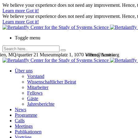
We believe your experience does not need any improvement. Hence, th
Learn more
Got it!
We believe your experience does not need any improvement. Hence, th
Learn more
Got it!
Toggle menu
en, MQ/quartier 21 Museumsplatz 1, 1070 Vienna, Austria
office@bcsss.org
Über uns
Vorstand
Wissenschaftlicher Beirat
Mitarbeiter
Fellows
Gäste
Jahresberichte
News
Programme
Calls
Meetings
Publikationen
Vorträge