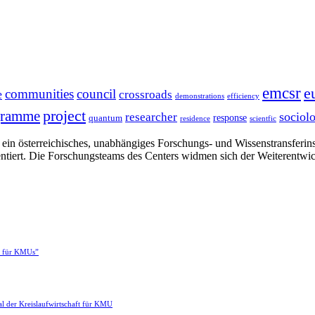
emcsr
e
communities
council
e
crossroads
demonstrations
efficiency
project
gramme
sociol
researcher
response
quantum
residence
scientfic
in österreichisches, unabhängiges Forschungs- und Wissenstransferinsti
ntiert. Die Forschungsteams des Centers widmen sich der Weiterentwi
e für KMUs”
l der Kreislaufwirtschaft für KMU