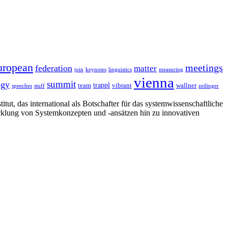
uropean
meetings
federation
matter
join
keynotes
linguistics
measuring
vienna
summit
ogy
trappl
team
vibrant
wallner
speeches
stuff
zeilinger
tut, das international als Botschafter für das systemwissenschaftliche
cklung von Systemkonzepten und -ansätzen hin zu innovativen