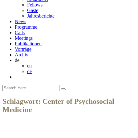
Fellows
Gäste
Jahresberichte
News
Programme
Calls
Meetings
Publikationen
Vorträge
Archiv
de
en
de
Schlagwort:
Center of Psychosocial
Medicine