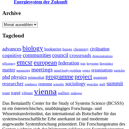
Energiesystem der Zukunft
Archive
Archive
Tagcloud
biology
advances
civilisation
bookseries
bunge
chemistry
communities
council
cognitive
crossroads
demonstrations
emcsr
european
federation
efficiency
join
keynotes
linguistics
meetings
matter
organisations
measuring
mind-body-problem
optics
particles
project
programme
phd
physics
primordial
quantum
summit
sociology
researcher
response
residence
scientfic
speeches
stuff
vienna
trappl
team
vibrant
wallner
zeilinger
Das Bertalanffy Center for the Study of Systems Science (BCSSS)
ist ein österreichisches, unabhängiges Forschungs- und
Wissenstransferinstitut, das international als Botschafter für das
systemwissenschaftliche Erbe anerkannt ist und modernste
angewandte Systemforschung präsentiert. Die Forschungsteams des