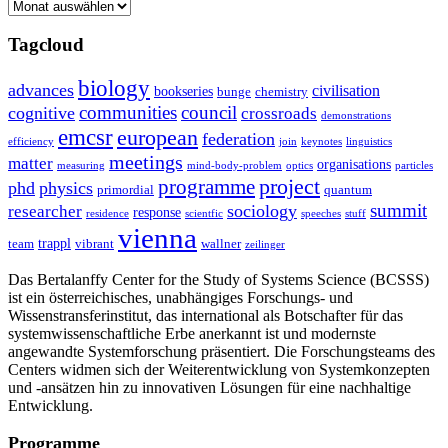
Archive
Tagcloud
biology
advances
civilisation
bookseries
bunge
chemistry
communities
council
cognitive
crossroads
demonstrations
emcsr
european
federation
efficiency
join
keynotes
linguistics
meetings
matter
organisations
measuring
mind-body-problem
optics
particles
project
programme
phd
physics
primordial
quantum
summit
sociology
researcher
response
residence
scientfic
speeches
stuff
vienna
trappl
team
vibrant
wallner
zeilinger
Das Bertalanffy Center for the Study of Systems Science (BCSSS)
ist ein österreichisches, unabhängiges Forschungs- und
Wissenstransferinstitut, das international als Botschafter für das
systemwissenschaftliche Erbe anerkannt ist und modernste
angewandte Systemforschung präsentiert. Die Forschungsteams des
Centers widmen sich der Weiterentwicklung von Systemkonzepten
und -ansätzen hin zu innovativen Lösungen für eine nachhaltige
Entwicklung.
Programme