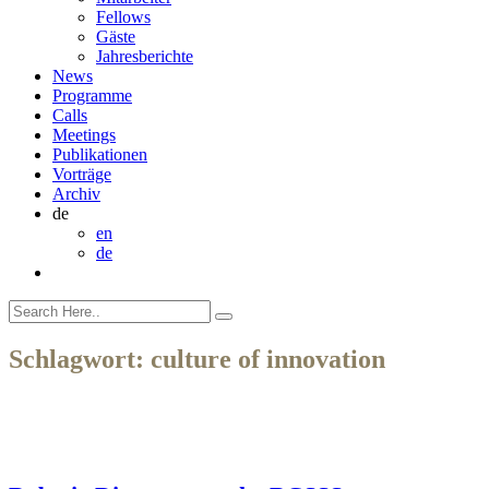
Fellows
Gäste
Jahresberichte
News
Programme
Calls
Meetings
Publikationen
Vorträge
Archiv
de
en
de
Schlagwort:
culture of innovation