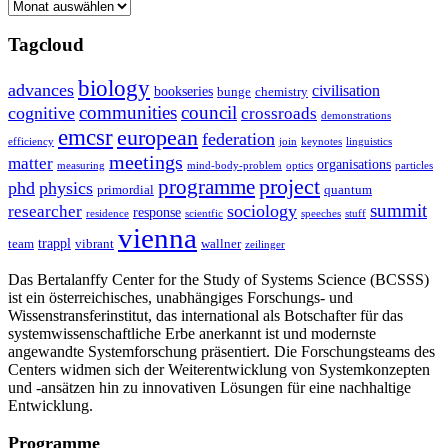
Archive
Tagcloud
biology
advances
civilisation
bookseries
bunge
chemistry
communities
council
cognitive
crossroads
demonstrations
emcsr
european
federation
efficiency
join
keynotes
linguistics
meetings
matter
organisations
measuring
mind-body-problem
optics
particles
project
programme
phd
physics
primordial
quantum
summit
sociology
researcher
response
residence
scientfic
speeches
stuff
vienna
trappl
team
vibrant
wallner
zeilinger
Das Bertalanffy Center for the Study of Systems Science (BCSSS)
ist ein österreichisches, unabhängiges Forschungs- und
Wissenstransferinstitut, das international als Botschafter für das
systemwissenschaftliche Erbe anerkannt ist und modernste
angewandte Systemforschung präsentiert. Die Forschungsteams des
Centers widmen sich der Weiterentwicklung von Systemkonzepten
und -ansätzen hin zu innovativen Lösungen für eine nachhaltige
Entwicklung.
Programme