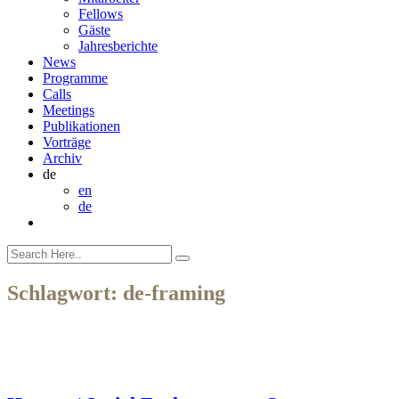
Fellows
Gäste
Jahresberichte
News
Programme
Calls
Meetings
Publikationen
Vorträge
Archiv
de
en
de
Schlagwort:
de-framing