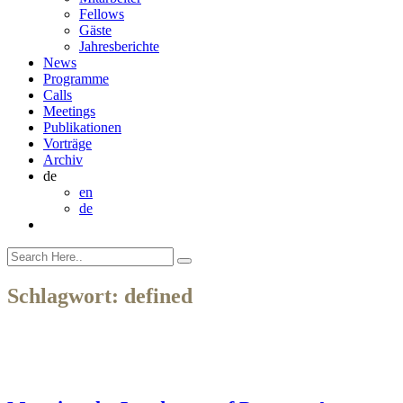
Fellows
Gäste
Jahresberichte
News
Programme
Calls
Meetings
Publikationen
Vorträge
Archiv
de
en
de
Schlagwort:
defined