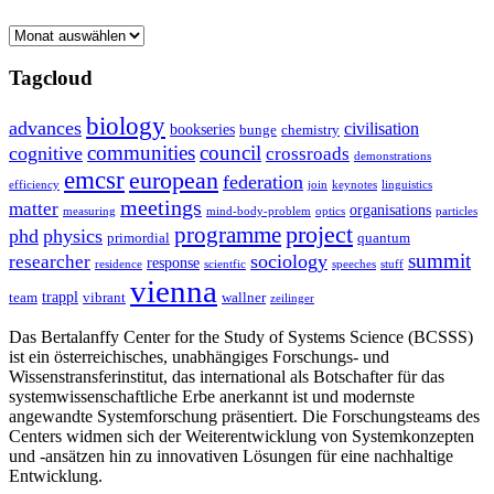
Archive
Tagcloud
biology
advances
civilisation
bookseries
bunge
chemistry
communities
council
cognitive
crossroads
demonstrations
emcsr
european
federation
efficiency
join
keynotes
linguistics
meetings
matter
organisations
measuring
mind-body-problem
optics
particles
project
programme
phd
physics
primordial
quantum
summit
sociology
researcher
response
residence
scientfic
speeches
stuff
vienna
trappl
team
vibrant
wallner
zeilinger
Das Bertalanffy Center for the Study of Systems Science (BCSSS)
ist ein österreichisches, unabhängiges Forschungs- und
Wissenstransferinstitut, das international als Botschafter für das
systemwissenschaftliche Erbe anerkannt ist und modernste
angewandte Systemforschung präsentiert. Die Forschungsteams des
Centers widmen sich der Weiterentwicklung von Systemkonzepten
und -ansätzen hin zu innovativen Lösungen für eine nachhaltige
Entwicklung.