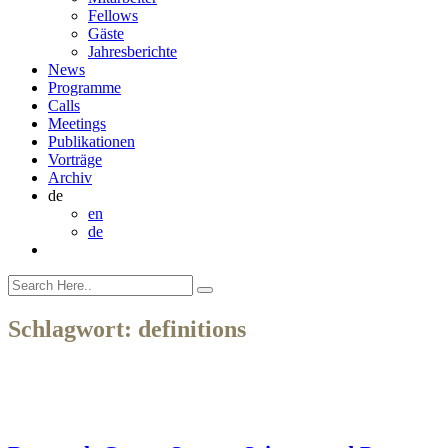
Fellows
Gäste
Jahresberichte
News
Programme
Calls
Meetings
Publikationen
Vorträge
Archiv
de
en
de
Schlagwort:
definitions