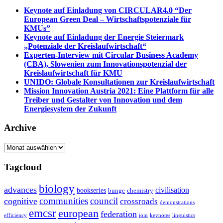
Keynote auf Einladung von CIRCULAR4.0 “Der
European Green Deal – Wirtschaftspotenziale für
KMUs”
Keynote auf Einladung der Energie Steiermark
„Potenziale der Kreislaufwirtschaft“
Experten-Interview mit Circular Business Academy
(CBA), Slowenien zum Innovationspotenzial der
Kreislaufwirtschaft für KMU
UNIDO: Globale Konsultationen zur Kreislaufwirtschaft
Mission Innovation Austria 2021: Eine Plattform für alle
Treiber und Gestalter von Innovation und dem
Energiesystem der Zukunft
Archive
Archive
Tagcloud
biology
advances
civilisation
bookseries
bunge
chemistry
communities
council
cognitive
crossroads
demonstrations
emcsr
european
federation
efficiency
join
keynotes
linguistics