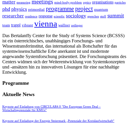
meetings
matter
organisations
measuring
mind-body-problem
optics
particles
project
programme
phd
physics
primordial
quantum
summit
sociology
researcher
response
residence
scientfic
speeches
stuff
vienna
trappl
team
vibrant
wallner
zeilinger
Das Bertalanffy Center for the Study of Systems Science (BCSSS)
ist ein österreichisches, unabhängiges Forschungs- und
Wissenstransferinstitut, das international als Botschafter für das
systemwissenschaftliche Erbe anerkannt ist und modernste
angewandte Systemforschung präsentiert. Die Forschungsteams des
Centers widmen sich der Weiterentwicklung von Systemkonzepten
und -ansätzen hin zu innovativen Lösungen für eine nachhaltige
Entwicklung.
Programme
Aktuelle News
Keynote auf Einladung von CIRCULAR4.0 “Der European Green Deal –
Wirtschaftspotenziale für KMUs”
Keynote auf Einladung der Energie Steiermark „Potenziale der Kreislaufwirtschaft“