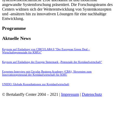
angewandte Systemforschung präsentiert. Die Forschungsteams des
Centers widmen sich der Weiterentwicklung von Systemkonzepten
und -ansätzen hin zu innovativen Lösungen für eine nachhaltige
Entwicklung.
Programme
Aktuelle News
Keynote auf Einladung von CIRCULAR4.0 “Der European Green Deal –
Wirtschaftspotenziale für KMUs”
Keynote auf Einladung der Energie Steiermark „Potenziale der Kreislaufwirtschaft“
Experten-Interview mit Circular Business Academy (CBA), Slowenien zum
Innovationspotenzial der Kreislaufwirtschaft für KMU
UNIDO: Globale Konsultationen zur Kreislaufwirtschaft
© Bertalanffy Center 2004 – 2021 |
Impressum
|
Datenschutz