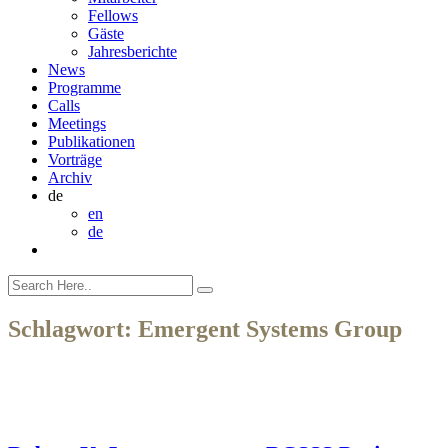
Fellows
Gäste
Jahresberichte
News
Programme
Calls
Meetings
Publikationen
Vorträge
Archiv
de
en
de
Schlagwort:
Emergent Systems Group