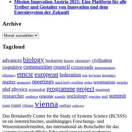
Mission Innovation Austria 2021: Eine Plattform für alle
Treiber und Gestalter von Innovation und dem
Energiesystem der Zukunft
Archive
Archive
Tagcloud
biology
advances
civilisation
bookseries
bunge
chemistry
communities
council
cognitive
crossroads
demonstrations
emcsr
european
federation
efficiency
join
keynotes
linguistics
meetings
matter
organisations
measuring
mind-body-problem
optics
particles
project
programme
phd
physics
primordial
quantum
summit
sociology
researcher
response
residence
scientfic
speeches
stuff
vienna
trappl
team
vibrant
wallner
zeilinger
Das Bertalanffy Center for the Study of Systems Science (BCSSS)
ist ein österreichisches, unabhängiges Forschungs- und
Wissenstransferinstitut, das international als Botschafter für das
systemwissenschaftliche Erbe anerkannt ist und modernste