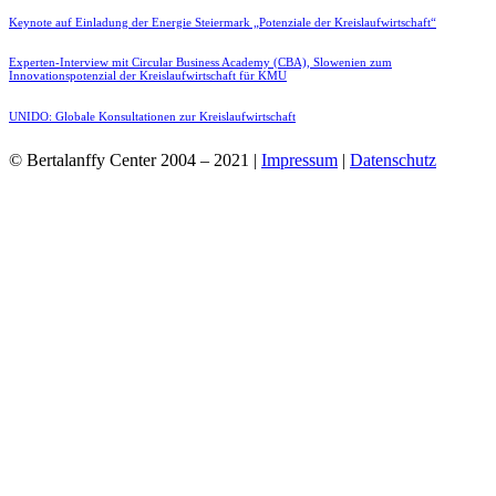
Keynote auf Einladung der Energie Steiermark „Potenziale der Kreislaufwirtschaft“
Experten-Interview mit Circular Business Academy (CBA), Slowenien zum
Innovationspotenzial der Kreislaufwirtschaft für KMU
UNIDO: Globale Konsultationen zur Kreislaufwirtschaft
© Bertalanffy Center 2004 – 2021 |
Impressum
|
Datenschutz