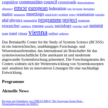
communities
council
cognitive
crossroads
demonstrations
emcsr
european
federation
efficiency
join
keynotes
linguistics
meetings
matter
organisations
measuring
mind-body-problem
optics
particles
project
programme
phd
physics
primordial
quantum
summit
sociology
researcher
response
residence
scientfic
speeches
stuff
vienna
trappl
team
vibrant
wallner
zeilinger
Das Bertalanffy Center for the Study of Systems Science (BCSSS)
ist ein österreichisches, unabhängiges Forschungs- und
Wissenstransferinstitut, das international als Botschafter für das
systemwissenschaftliche Erbe anerkannt ist und modernste
angewandte Systemforschung präsentiert. Die Forschungsteams des
Centers widmen sich der Weiterentwicklung von Systemkonzepten
und -ansätzen hin zu innovativen Lösungen für eine nachhaltige
Entwicklung.
Programme
Aktuelle News
Keynote auf Einladung von CIRCULAR4.0 “Der European Green Deal –
Wirtschaftspotenziale für KMUs”