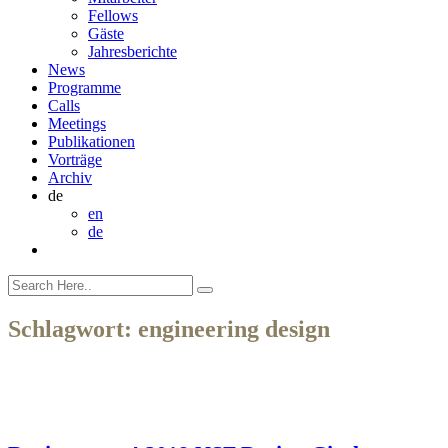
Fellows
Gäste
Jahresberichte
News
Programme
Calls
Meetings
Publikationen
Vorträge
Archiv
de
en
de
Schlagwort:
engineering design