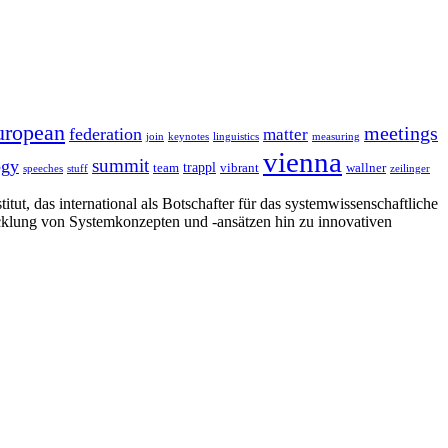
uropean
meetings
federation
matter
join
keynotes
linguistics
measuring
vienna
summit
ogy
trappl
team
vibrant
wallner
speeches
stuff
zeilinger
tut, das international als Botschafter für das systemwissenschaftliche
cklung von Systemkonzepten und -ansätzen hin zu innovativen