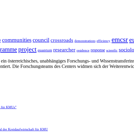
emcsr
e
communities
council
e
crossroads
demonstrations
efficiency
project
gramme
sociol
researcher
response
quantum
residence
scientfic
in österreichisches, unabhängiges Forschungs- und Wissenstransferinsti
ntiert. Die Forschungsteams des Centers widmen sich der Weiterentwi
e für KMUs”
l der Kreislaufwirtschaft für KMU