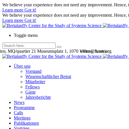
We believe your experience does not need any improvement. Hence, th
Learn more
Got it!
We believe your experience does not need any improvement. Hence, th
Learn more
Got it!
Toggle menu
en, MQ/quartier 21 Museumsplatz 1, 1070 Vienna, Austria
office@bcsss.org
Über uns
Vorstand
Wissenschaftlicher Beirat
Mitarbeiter
Fellows
Gäste
Jahresberichte
News
Programme
Calls
Meetings
Publikationen
Vorträge