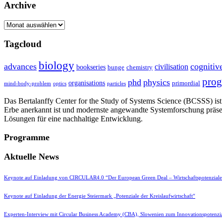
Archive
Archive
Tagcloud
biology
advances
cognitiv
civilisation
bookseries
bunge
chemistry
pro
phd
physics
organisations
primordial
mind-body-problem
optics
particles
Das Bertalanffy Center for the Study of Systems Science (BCSSS) ist e
Erbe anerkannt ist und modernste angewandte Systemforschung präse
Lösungen für eine nachhaltige Entwicklung.
Programme
Aktuelle News
Keynote auf Einladung von CIRCULAR4.0 “Der European Green Deal – Wirtschaftspotenzial
Keynote auf Einladung der Energie Steiermark „Potenziale der Kreislaufwirtschaft“
Experten-Interview mit Circular Business Academy (CBA), Slowenien zum Innovationspotenzia