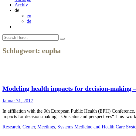
Archiv
de
en
de
Schlagwort:
eupha
Modeling health impacts for decision-making –
Januar 31, 2017
In affiliation with the 9th European Public Health (EPH) Conference
impacts for decision-making – On status and perspectives“ This wo
Research
,
Center
,
Meetings
,
Systems Medicine and Health Care Syst