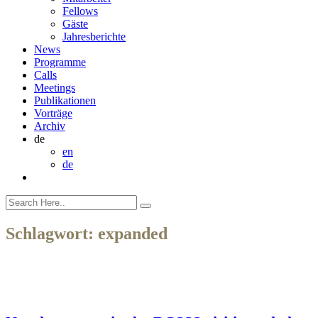
Fellows
Gäste
Jahresberichte
News
Programme
Calls
Meetings
Publikationen
Vorträge
Archiv
de
en
de
Schlagwort:
expanded