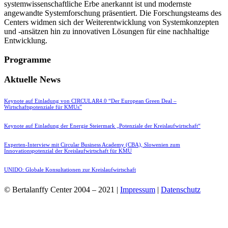
systemwissenschaftliche Erbe anerkannt ist und modernste
angewandte Systemforschung präsentiert. Die Forschungsteams des
Centers widmen sich der Weiterentwicklung von Systemkonzepten
und -ansätzen hin zu innovativen Lösungen für eine nachhaltige
Entwicklung.
Programme
Aktuelle News
Keynote auf Einladung von CIRCULAR4.0 “Der European Green Deal –
Wirtschaftspotenziale für KMUs”
Keynote auf Einladung der Energie Steiermark „Potenziale der Kreislaufwirtschaft“
Experten-Interview mit Circular Business Academy (CBA), Slowenien zum
Innovationspotenzial der Kreislaufwirtschaft für KMU
UNIDO: Globale Konsultationen zur Kreislaufwirtschaft
© Bertalanffy Center 2004 – 2021 |
Impressum
|
Datenschutz