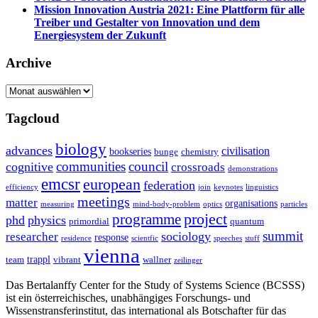
Mission Innovation Austria 2021: Eine Plattform für alle
Treiber und Gestalter von Innovation und dem
Energiesystem der Zukunft
Archive
Archive
Tagcloud
biology
advances
civilisation
bookseries
bunge
chemistry
communities
council
cognitive
crossroads
demonstrations
emcsr
european
federation
efficiency
join
keynotes
linguistics
meetings
matter
organisations
measuring
mind-body-problem
optics
particles
project
programme
phd
physics
primordial
quantum
summit
sociology
researcher
response
residence
scientfic
speeches
stuff
vienna
trappl
team
vibrant
wallner
zeilinger
Das Bertalanffy Center for the Study of Systems Science (BCSSS)
ist ein österreichisches, unabhängiges Forschungs- und
Wissenstransferinstitut, das international als Botschafter für das