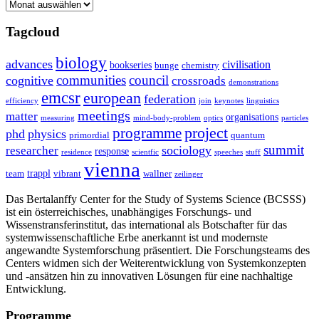
Archive
Tagcloud
biology
advances
civilisation
bookseries
bunge
chemistry
communities
council
cognitive
crossroads
demonstrations
emcsr
european
federation
efficiency
join
keynotes
linguistics
meetings
matter
organisations
measuring
mind-body-problem
optics
particles
project
programme
phd
physics
primordial
quantum
summit
sociology
researcher
response
residence
scientfic
speeches
stuff
vienna
trappl
team
vibrant
wallner
zeilinger
Das Bertalanffy Center for the Study of Systems Science (BCSSS)
ist ein österreichisches, unabhängiges Forschungs- und
Wissenstransferinstitut, das international als Botschafter für das
systemwissenschaftliche Erbe anerkannt ist und modernste
angewandte Systemforschung präsentiert. Die Forschungsteams des
Centers widmen sich der Weiterentwicklung von Systemkonzepten
und -ansätzen hin zu innovativen Lösungen für eine nachhaltige
Entwicklung.
Programme