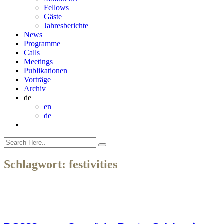
Fellows
Gäste
Jahresberichte
News
Programme
Calls
Meetings
Publikationen
Vorträge
Archiv
de
en
de
Schlagwort:
festivities