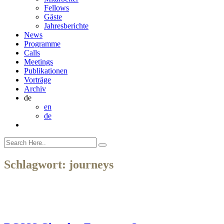
Fellows
Gäste
Jahresberichte
News
Programme
Calls
Meetings
Publikationen
Vorträge
Archiv
de
en
de
Schlagwort:
journeys