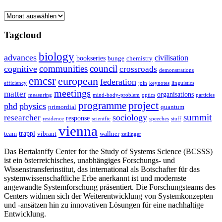
Archive
Tagcloud
biology
advances
civilisation
bookseries
bunge
chemistry
communities
council
cognitive
crossroads
demonstrations
emcsr
european
federation
efficiency
join
keynotes
linguistics
meetings
matter
organisations
measuring
mind-body-problem
optics
particles
project
programme
phd
physics
primordial
quantum
summit
sociology
researcher
response
residence
scientfic
speeches
stuff
vienna
trappl
team
vibrant
wallner
zeilinger
Das Bertalanffy Center for the Study of Systems Science (BCSSS)
ist ein österreichisches, unabhängiges Forschungs- und
Wissenstransferinstitut, das international als Botschafter für das
systemwissenschaftliche Erbe anerkannt ist und modernste
angewandte Systemforschung präsentiert. Die Forschungsteams des
Centers widmen sich der Weiterentwicklung von Systemkonzepten
und -ansätzen hin zu innovativen Lösungen für eine nachhaltige
Entwicklung.