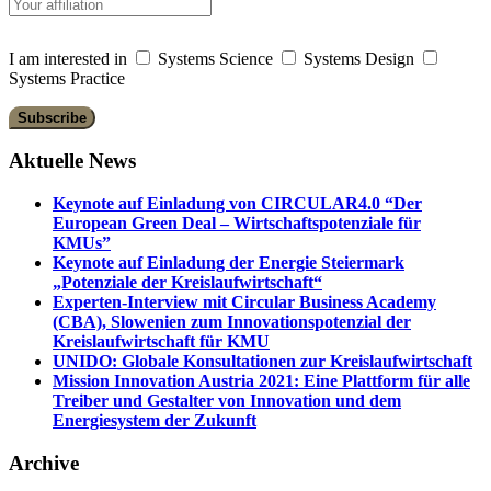
I am interested in
Systems Science
Systems Design
Systems Practice
Aktuelle News
Keynote auf Einladung von CIRCULAR4.0 “Der
European Green Deal – Wirtschaftspotenziale für
KMUs”
Keynote auf Einladung der Energie Steiermark
„Potenziale der Kreislaufwirtschaft“
Experten-Interview mit Circular Business Academy
(CBA), Slowenien zum Innovationspotenzial der
Kreislaufwirtschaft für KMU
UNIDO: Globale Konsultationen zur Kreislaufwirtschaft
Mission Innovation Austria 2021: Eine Plattform für alle
Treiber und Gestalter von Innovation und dem
Energiesystem der Zukunft
Archive