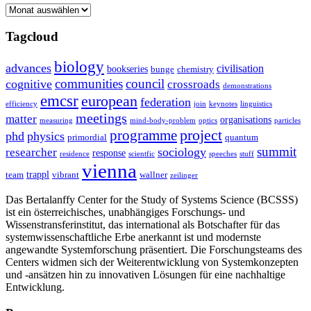
Archive
Tagcloud
biology
advances
civilisation
bookseries
bunge
chemistry
communities
council
cognitive
crossroads
demonstrations
emcsr
european
federation
efficiency
join
keynotes
linguistics
meetings
matter
organisations
measuring
mind-body-problem
optics
particles
project
programme
phd
physics
primordial
quantum
summit
sociology
researcher
response
residence
scientfic
speeches
stuff
vienna
trappl
team
vibrant
wallner
zeilinger
Das Bertalanffy Center for the Study of Systems Science (BCSSS)
ist ein österreichisches, unabhängiges Forschungs- und
Wissenstransferinstitut, das international als Botschafter für das
systemwissenschaftliche Erbe anerkannt ist und modernste
angewandte Systemforschung präsentiert. Die Forschungsteams des
Centers widmen sich der Weiterentwicklung von Systemkonzepten
und -ansätzen hin zu innovativen Lösungen für eine nachhaltige
Entwicklung.