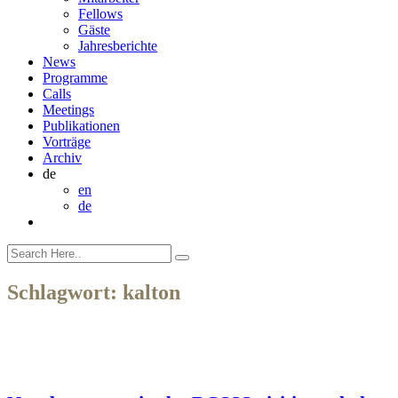
Fellows
Gäste
Jahresberichte
News
Programme
Calls
Meetings
Publikationen
Vorträge
Archiv
de
en
de
Schlagwort:
kalton