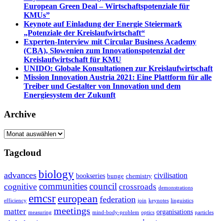
European Green Deal – Wirtschaftspotenziale für
KMUs”
Keynote auf Einladung der Energie Steiermark
„Potenziale der Kreislaufwirtschaft“
Experten-Interview mit Circular Business Academy
(CBA), Slowenien zum Innovationspotenzial der
Kreislaufwirtschaft für KMU
UNIDO: Globale Konsultationen zur Kreislaufwirtschaft
Mission Innovation Austria 2021: Eine Plattform für alle
Treiber und Gestalter von Innovation und dem
Energiesystem der Zukunft
Archive
Archive
Tagcloud
biology
advances
civilisation
bookseries
bunge
chemistry
communities
council
cognitive
crossroads
demonstrations
emcsr
european
federation
efficiency
join
keynotes
linguistics
meetings
matter
organisations
measuring
mind-body-problem
optics
particles