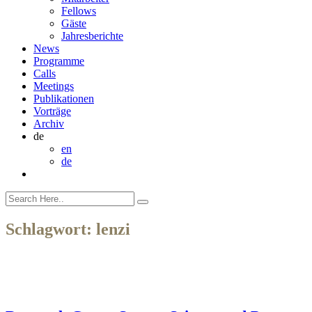
Fellows
Gäste
Jahresberichte
News
Programme
Calls
Meetings
Publikationen
Vorträge
Archiv
de
en
de
Schlagwort:
lenzi