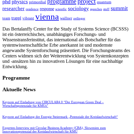
project
programme
phd
physics
primordial
quantum
summit
sociology
researcher
response
residence
scientfic
speeches
stuff
vienna
trappl
team
vibrant
wallner
zeilinger
Das Bertalanffy Center for the Study of Systems Science (BCSSS)
ist ein österreichisches, unabhängiges Forschungs- und
Wissenstransferinstitut, das international als Botschafter für das
systemwissenschaftliche Erbe anerkannt ist und modernste
angewandte Systemforschung präsentiert. Die Forschungsteams des
Centers widmen sich der Weiterentwicklung von Systemkonzepten
und -ansätzen hin zu innovativen Lösungen für eine nachhaltige
Entwicklung.
Programme
Aktuelle News
Keynote auf Einladung von CIRCULAR4.0 “Der European Green Deal –
Wirtschaftspotenziale für KMUs”
Keynote auf Einladung der Energie Steiermark „Potenziale der Kreislaufwirtschaft“
Experten-Interview mit Circular Business Academy (CBA), Slowenien zum
Innovationspotenzial der Kreislaufwirtschaft für KMU