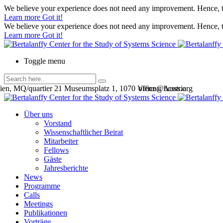
We believe your experience does not need any improvement. Hence, th
Learn more
Got it!
We believe your experience does not need any improvement. Hence, th
Learn more
Got it!
Toggle menu
en, MQ/quartier 21 Museumsplatz 1, 1070 Vienna, Austria
office@bcsss.org
Über uns
Vorstand
Wissenschaftlicher Beirat
Mitarbeiter
Fellows
Gäste
Jahresberichte
News
Programme
Calls
Meetings
Publikationen
Vorträge