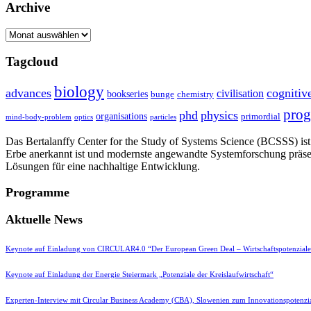
Archive
Archive
Tagcloud
biology
advances
cognitiv
civilisation
bookseries
bunge
chemistry
pro
phd
physics
organisations
primordial
mind-body-problem
optics
particles
Das Bertalanffy Center for the Study of Systems Science (BCSSS) ist e
Erbe anerkannt ist und modernste angewandte Systemforschung präse
Lösungen für eine nachhaltige Entwicklung.
Programme
Aktuelle News
Keynote auf Einladung von CIRCULAR4.0 “Der European Green Deal – Wirtschaftspotenzial
Keynote auf Einladung der Energie Steiermark „Potenziale der Kreislaufwirtschaft“
Experten-Interview mit Circular Business Academy (CBA), Slowenien zum Innovationspotenzia