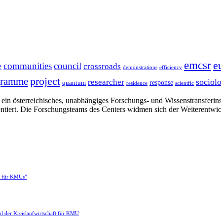
emcsr
e
communities
council
e
crossroads
demonstrations
efficiency
project
gramme
sociol
researcher
response
quantum
residence
scientfic
in österreichisches, unabhängiges Forschungs- und Wissenstransferinsti
ntiert. Die Forschungsteams des Centers widmen sich der Weiterentwi
e für KMUs”
l der Kreislaufwirtschaft für KMU