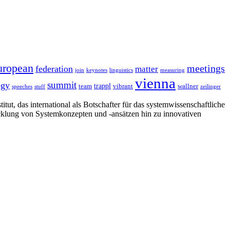
uropean
meetings
federation
matter
join
keynotes
linguistics
measuring
vienna
summit
ogy
trappl
team
vibrant
wallner
speeches
stuff
zeilinger
tut, das international als Botschafter für das systemwissenschaftliche
cklung von Systemkonzepten und -ansätzen hin zu innovativen