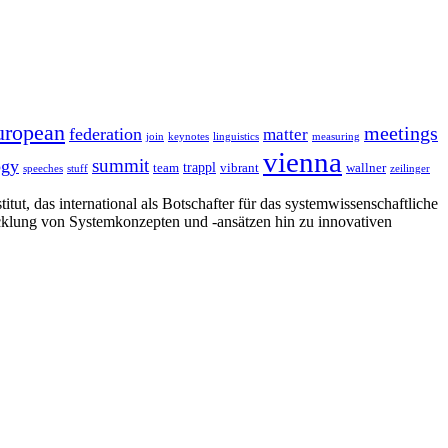
uropean
meetings
federation
matter
join
keynotes
linguistics
measuring
vienna
summit
ogy
trappl
team
vibrant
wallner
speeches
stuff
zeilinger
tut, das international als Botschafter für das systemwissenschaftliche
cklung von Systemkonzepten und -ansätzen hin zu innovativen