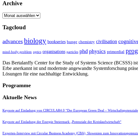
Archive
Archive
Tagcloud
biology
advances
cognitiv
civilisation
bookseries
bunge
chemistry
pro
phd
physics
organisations
primordial
mind-body-problem
optics
particles
Das Bertalanffy Center for the Study of Systems Science (BCSSS) ist e
Erbe anerkannt ist und modernste angewandte Systemforschung präse
Lösungen für eine nachhaltige Entwicklung.
Programme
Aktuelle News
Keynote auf Einladung von CIRCULAR4.0 “Der European Green Deal – Wirtschaftspotenzial
Keynote auf Einladung der Energie Steiermark „Potenziale der Kreislaufwirtschaft“
Experten-Interview mit Circular Business Academy (CBA), Slowenien zum Innovationspotenzia