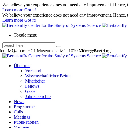
We believe your experience does not need any improvement. Hence, th
Learn more
Got it!
We believe your experience does not need any improvement. Hence, th
Learn more
Got it!
Toggle menu
en, MQ/quartier 21 Museumsplatz 1, 1070 Vienna, Austria
office@bcsss.org
Über uns
Vorstand
Wissenschaftlicher Beirat
Mitarbeiter
Fellows
Gäste
Jahresberichte
News
Programme
Calls
Meetings
Publikationen
Vorträge