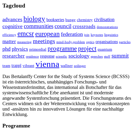
Tagcloud
biology
advances
civilisation
bookseries
bunge
chemistry
communities
council
cognitive
crossroads
demonstrations
emcsr
european
federation
efficiency
join
keynotes
linguistics
meetings
matter
organisations
measuring
mind-body-problem
optics
particles
project
programme
phd
physics
primordial
quantum
summit
sociology
researcher
response
residence
scientfic
speeches
stuff
vienna
trappl
team
vibrant
wallner
zeilinger
Das Bertalanffy Center for the Study of Systems Science (BCSSS)
ist ein österreichisches, unabhängiges Forschungs- und
Wissenstransferinstitut, das international als Botschafter für das
systemwissenschaftliche Erbe anerkannt ist und modernste
angewandte Systemforschung präsentiert. Die Forschungsteams des
Centers widmen sich der Weiterentwicklung von Systemkonzepten
und -ansätzen hin zu innovativen Lösungen für eine nachhaltige
Entwicklung.
Programme