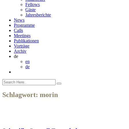
Fellows
Gäste
Jahresberichte
News
Programme
Calls
Meetings
Publikationen
Vorträge
Archiv
de
en
de
Schlagwort:
morin