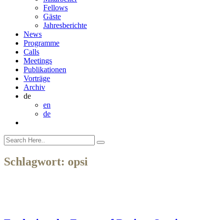
Fellows
Gäste
Jahresberichte
News
Programme
Calls
Meetings
Publikationen
Vorträge
Archiv
de
en
de
Schlagwort:
opsi