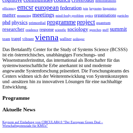
crossroads
demonstrations
emcsr
european
federation
efficiency
join
keynotes
linguistics
meetings
matter
organisations
measuring
mind-body-problem
optics
particles
project
programme
phd
physics
primordial
quantum
summit
sociology
researcher
response
residence
scientfic
speeches
stuff
vienna
trappl
team
vibrant
wallner
zeilinger
Das Bertalanffy Center for the Study of Systems Science (BCSSS)
ist ein österreichisches, unabhängiges Forschungs- und
Wissenstransferinstitut, das international als Botschafter für das
systemwissenschaftliche Erbe anerkannt ist und modernste
angewandte Systemforschung präsentiert. Die Forschungsteams des
Centers widmen sich der Weiterentwicklung von Systemkonzepten
und -ansätzen hin zu innovativen Lösungen für eine nachhaltige
Entwicklung.
Programme
Aktuelle News
Keynote auf Einladung von CIRCULAR4.0 “Der European Green Deal –
Wirtschaftspotenziale für KMUs”