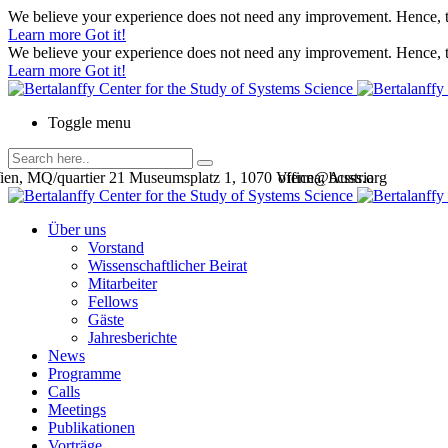
We believe your experience does not need any improvement. Hence, th
Learn more
Got it!
We believe your experience does not need any improvement. Hence, th
Learn more
Got it!
Toggle menu
en, MQ/quartier 21 Museumsplatz 1, 1070 Vienna, Austria
office@bcsss.org
Über uns
Vorstand
Wissenschaftlicher Beirat
Mitarbeiter
Fellows
Gäste
Jahresberichte
News
Programme
Calls
Meetings
Publikationen
Vorträge