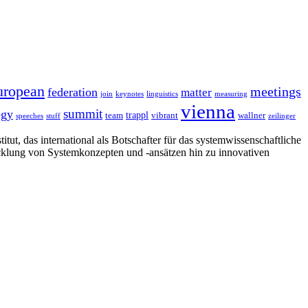
uropean
meetings
federation
matter
join
keynotes
linguistics
measuring
vienna
summit
ogy
trappl
team
vibrant
wallner
speeches
stuff
zeilinger
tut, das international als Botschafter für das systemwissenschaftliche
cklung von Systemkonzepten und -ansätzen hin zu innovativen