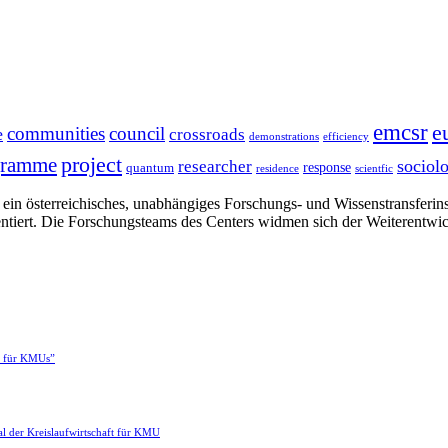
emcsr
e
communities
council
e
crossroads
demonstrations
efficiency
project
gramme
sociol
researcher
response
quantum
residence
scientfic
in österreichisches, unabhängiges Forschungs- und Wissenstransferinsti
ntiert. Die Forschungsteams des Centers widmen sich der Weiterentwi
e für KMUs”
l der Kreislaufwirtschaft für KMU