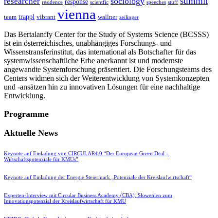
summit
sociology
researcher
response
residence
scientfic
speeches
stuff
vienna
trappl
team
vibrant
wallner
zeilinger
Das Bertalanffy Center for the Study of Systems Science (BCSSS)
ist ein österreichisches, unabhängiges Forschungs- und
Wissenstransferinstitut, das international als Botschafter für das
systemwissenschaftliche Erbe anerkannt ist und modernste
angewandte Systemforschung präsentiert. Die Forschungsteams des
Centers widmen sich der Weiterentwicklung von Systemkonzepten
und -ansätzen hin zu innovativen Lösungen für eine nachhaltige
Entwicklung.
Programme
Aktuelle News
Keynote auf Einladung von CIRCULAR4.0 “Der European Green Deal –
Wirtschaftspotenziale für KMUs”
Keynote auf Einladung der Energie Steiermark „Potenziale der Kreislaufwirtschaft“
Experten-Interview mit Circular Business Academy (CBA), Slowenien zum
Innovationspotenzial der Kreislaufwirtschaft für KMU