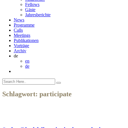
Fellows
Gäste
Jahresberichte
News
Programme
Calls
Meetings
Publikationen
Vorträge
Archiv
de
en
de
Schlagwort:
participate