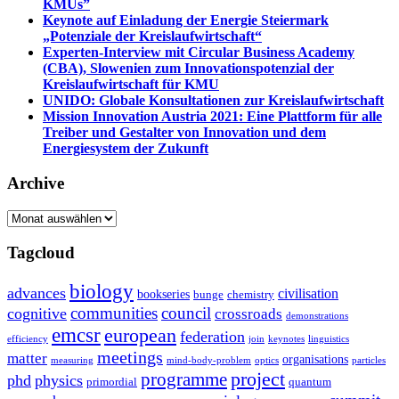
KMUs”
Keynote auf Einladung der Energie Steiermark
„Potenziale der Kreislaufwirtschaft“
Experten-Interview mit Circular Business Academy
(CBA), Slowenien zum Innovationspotenzial der
Kreislaufwirtschaft für KMU
UNIDO: Globale Konsultationen zur Kreislaufwirtschaft
Mission Innovation Austria 2021: Eine Plattform für alle
Treiber und Gestalter von Innovation und dem
Energiesystem der Zukunft
Archive
Archive
Tagcloud
biology
advances
civilisation
bookseries
bunge
chemistry
communities
council
cognitive
crossroads
demonstrations
emcsr
european
federation
efficiency
join
keynotes
linguistics
meetings
matter
organisations
measuring
mind-body-problem
optics
particles
project
programme
phd
physics
primordial
quantum