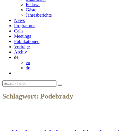
Fellows
Gäste
Jahresberichte
News
Programme
Calls
Meetings
Publikationen
Vorträge
Archiv
de
en
de
Schlagwort:
Podebrady