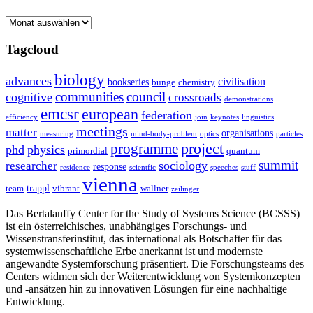
Archive
Tagcloud
biology
advances
civilisation
bookseries
bunge
chemistry
communities
council
cognitive
crossroads
demonstrations
emcsr
european
federation
efficiency
join
keynotes
linguistics
meetings
matter
organisations
measuring
mind-body-problem
optics
particles
project
programme
phd
physics
primordial
quantum
summit
sociology
researcher
response
residence
scientfic
speeches
stuff
vienna
trappl
team
vibrant
wallner
zeilinger
Das Bertalanffy Center for the Study of Systems Science (BCSSS)
ist ein österreichisches, unabhängiges Forschungs- und
Wissenstransferinstitut, das international als Botschafter für das
systemwissenschaftliche Erbe anerkannt ist und modernste
angewandte Systemforschung präsentiert. Die Forschungsteams des
Centers widmen sich der Weiterentwicklung von Systemkonzepten
und -ansätzen hin zu innovativen Lösungen für eine nachhaltige
Entwicklung.