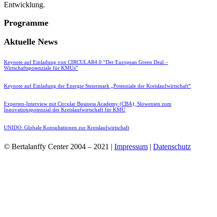
Entwicklung.
Programme
Aktuelle News
Keynote auf Einladung von CIRCULAR4.0 “Der European Green Deal –
Wirtschaftspotenziale für KMUs”
Keynote auf Einladung der Energie Steiermark „Potenziale der Kreislaufwirtschaft“
Experten-Interview mit Circular Business Academy (CBA), Slowenien zum
Innovationspotenzial der Kreislaufwirtschaft für KMU
UNIDO: Globale Konsultationen zur Kreislaufwirtschaft
© Bertalanffy Center 2004 – 2021 |
Impressum
|
Datenschutz