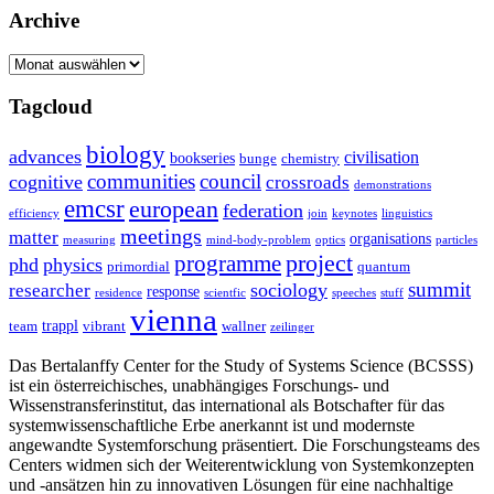
Archive
Archive
Tagcloud
biology
advances
civilisation
bookseries
bunge
chemistry
communities
council
cognitive
crossroads
demonstrations
emcsr
european
federation
efficiency
join
keynotes
linguistics
meetings
matter
organisations
measuring
mind-body-problem
optics
particles
project
programme
phd
physics
primordial
quantum
summit
sociology
researcher
response
residence
scientfic
speeches
stuff
vienna
trappl
team
vibrant
wallner
zeilinger
Das Bertalanffy Center for the Study of Systems Science (BCSSS)
ist ein österreichisches, unabhängiges Forschungs- und
Wissenstransferinstitut, das international als Botschafter für das
systemwissenschaftliche Erbe anerkannt ist und modernste
angewandte Systemforschung präsentiert. Die Forschungsteams des
Centers widmen sich der Weiterentwicklung von Systemkonzepten
und -ansätzen hin zu innovativen Lösungen für eine nachhaltige