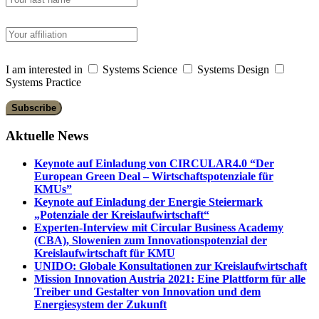
I am interested in
Systems Science
Systems Design
Systems Practice
Aktuelle News
Keynote auf Einladung von CIRCULAR4.0 “Der
European Green Deal – Wirtschaftspotenziale für
KMUs”
Keynote auf Einladung der Energie Steiermark
„Potenziale der Kreislaufwirtschaft“
Experten-Interview mit Circular Business Academy
(CBA), Slowenien zum Innovationspotenzial der
Kreislaufwirtschaft für KMU
UNIDO: Globale Konsultationen zur Kreislaufwirtschaft
Mission Innovation Austria 2021: Eine Plattform für alle
Treiber und Gestalter von Innovation und dem
Energiesystem der Zukunft