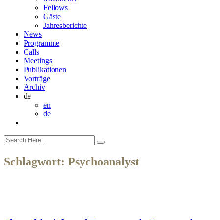
Fellows
Gäste
Jahresberichte
News
Programme
Calls
Meetings
Publikationen
Vorträge
Archiv
de
en
de
Schlagwort:
Psychoanalyst