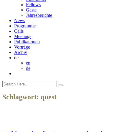
Fellows
Gäste
Jahresberichte
News
Programme
Calls
Meetings
Publikationen
Vorträge
Archiv
de
en
de
Schlagwort:
quest