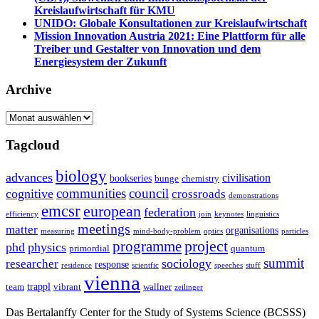
Kreislaufwirtschaft für KMU
UNIDO: Globale Konsultationen zur Kreislaufwirtschaft
Mission Innovation Austria 2021: Eine Plattform für alle
Treiber und Gestalter von Innovation und dem
Energiesystem der Zukunft
Archive
Archive
Tagcloud
biology
advances
civilisation
bookseries
bunge
chemistry
communities
council
cognitive
crossroads
demonstrations
emcsr
european
federation
efficiency
join
keynotes
linguistics
meetings
matter
organisations
measuring
mind-body-problem
optics
particles
project
programme
phd
physics
primordial
quantum
summit
sociology
researcher
response
residence
scientfic
speeches
stuff
vienna
trappl
team
vibrant
wallner
zeilinger
Das Bertalanffy Center for the Study of Systems Science (BCSSS)