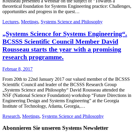
Rousseau presented a webinar on the subject of “Towards a
theoretical foundation for Systems Engineering practice: Challenges,
opportunities and progress in the quest…
Lectures
,
Meetings
,
Systems Science and Philosophy
„Systems Science for Systems Engineering“.
BCSSS Scientific Council Member David
Rousseau starts the year with a promising
research programme.
Februar 8, 2017
From 20th to 22nd January 2017 our valued member of the BCSSS
Scientific Council and leader of the BCSSS Research Group
„Systems Science and Philosophy“ David Rousseau attended the
NSF (National Science Foundation) workshop “Future Directions in
Engineering Design and Systems Engineering” at the Georgia
Institute of Technology, Atlanta, Georgia,…
Research
,
Meetings
,
Systems Science and Philosophy
Abonnieren Sie unseren Systems Newsletter