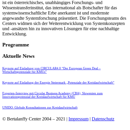
ist ein österreichisches, unabhängiges Forschungs- und
Wissenstransferinstitut, das international als Botschafter für das
systemwissenschaftliche Erbe anerkannt ist und modernste
angewandte Systemforschung präsentiert. Die Forschungsteams des
Centers widmen sich der Weiterentwicklung von Systemkonzepten
und -ansätzen hin zu innovativen Lösungen für eine nachhaltige
Entwicklung.
Programme
Aktuelle News
Keynote auf Einladung von CIRCULAR4.0 “Der European Green Deal –
Wirtschaftspotenziale für KMUs”
Keynote auf Einladung der Energie Steiermark „Potenziale der Kreislaufwirtschaft“
Experten-Interview mit Circular Business Academy (CBA), Slowenien zum
Innovationspotenzial der Kreislaufwirtschaft für KMU
UNIDO: Globale Konsultationen zur Kreislaufwirtschaft
© Bertalanffy Center 2004 – 2021 |
Impressum
|
Datenschutz