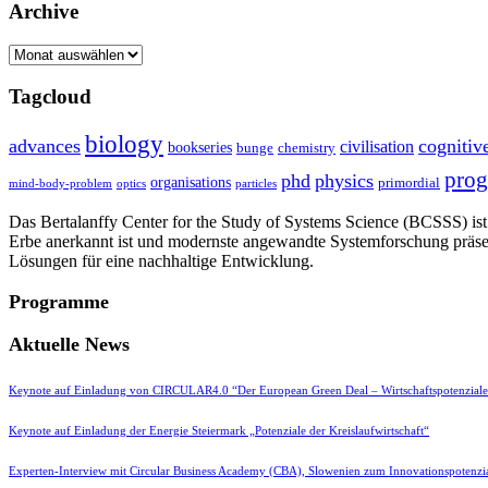
Archive
Archive
Tagcloud
biology
advances
cognitiv
civilisation
bookseries
bunge
chemistry
pro
phd
physics
organisations
primordial
mind-body-problem
optics
particles
Das Bertalanffy Center for the Study of Systems Science (BCSSS) ist e
Erbe anerkannt ist und modernste angewandte Systemforschung präse
Lösungen für eine nachhaltige Entwicklung.
Programme
Aktuelle News
Keynote auf Einladung von CIRCULAR4.0 “Der European Green Deal – Wirtschaftspotenzial
Keynote auf Einladung der Energie Steiermark „Potenziale der Kreislaufwirtschaft“
Experten-Interview mit Circular Business Academy (CBA), Slowenien zum Innovationspotenzia