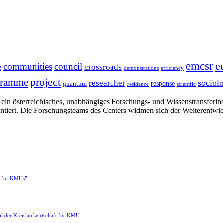
emcsr
e
communities
council
e
crossroads
demonstrations
efficiency
project
gramme
sociol
researcher
response
quantum
residence
scientfic
in österreichisches, unabhängiges Forschungs- und Wissenstransferinsti
ntiert. Die Forschungsteams des Centers widmen sich der Weiterentwi
e für KMUs”
l der Kreislaufwirtschaft für KMU