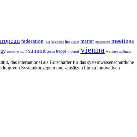
uropean
meetings
federation
matter
join
keynotes
linguistics
measuring
vienna
summit
ogy
trappl
team
vibrant
wallner
speeches
stuff
zeilinger
tut, das international als Botschafter für das systemwissenschaftliche
cklung von Systemkonzepten und -ansätzen hin zu innovativen