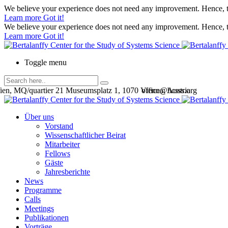
We believe your experience does not need any improvement. Hence, th
Learn more
Got it!
We believe your experience does not need any improvement. Hence, th
Learn more
Got it!
Toggle menu
en, MQ/quartier 21 Museumsplatz 1, 1070 Vienna, Austria
office@bcsss.org
Über uns
Vorstand
Wissenschaftlicher Beirat
Mitarbeiter
Fellows
Gäste
Jahresberichte
News
Programme
Calls
Meetings
Publikationen
Vorträge